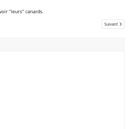
voir "leurs" canards.
Article suiva
Suivant