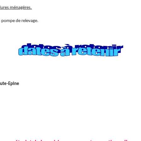
rdures ménagères
.
la pompe de relevage.
aute-Epine