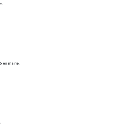
te.
26 en mairie.
s