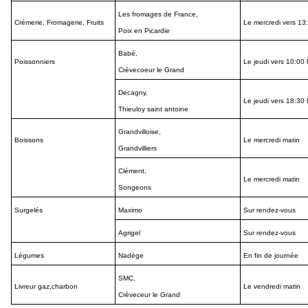
Les fromages de France,
Crémerie, Fromagerie, Fruits
Le mercredi vers 13
Poix en Picardie
Babé,
Poissonniers
Le jeudi vers 10:00
Crèvecoeur le Grand
Decagny,
Le jeudi vers 18:30
Thieuloy saint antoine
Grandvilloise,
Boissons
Le mercredi matin
Grandvilliers
Clément,
Le mercredi matin
Songeons
Surgelés
Maximo
Sur rendez-vous
Agrigel
Sur rendez-vous
Légumes
Nadège
En fin de journée
SMC,
Livreur gaz,charbon
Le vendredi matin
Crèveceur le Grand