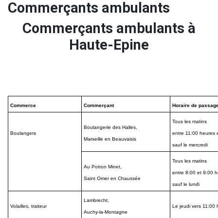
Commerçants ambulants
Commerçants ambulants à
Haute-Epine
Commerce
Commerçant
Horaire de passag
Tous les matins
Boulangerie des Halles,
Boulangers
entre 11:00 heures e
Marseille en Beauvaisis
sauf le mercredi
Tous les matins
Au Potron Minet,
entre 8:00 et 9:00 
Saint Omer en Chaussée
sauf le lundi
Lambrecht,
Volailles, traiteur
Le jeudi vers 11:00
Auchy-la-Montagne